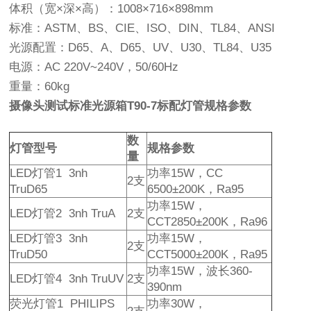
体积（宽×深×高）：1008×716×898mm
标准：ASTM、BS、CIE、ISO、DIN、TL84、ANSI
光源配置：D65、A、D65、UV、U30、TL84、U35
电源：AC 220V~240V，50/60Hz
重量：60kg
摄像头测试标准光源箱T90-7标配灯管规格参数
数
灯管型号
规格参数
量
LED灯管1 3nh
功率15W，CC
2支
TruD65
6500±200K，Ra95
功率15W，
LED灯管2 3nh TruA
2支
CCT2850±200K，Ra96
LED灯管3 3nh
功率15W，
2支
TruD50
CCT5000±200K，Ra95
功率15W，波长360-
LED灯管4 3nh TruUV
2支
390nm
荧光灯管1 PHILIPS
功率30W，