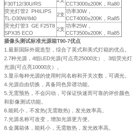
2支
F30T12/30U/RS
CCT3000±200K，Ra80
荧光灯管2 PHILIPS
功率30W，
2支
TL-D30W/840
CCT4000±200K，Ra85
荧光灯管3 GE F25T8
功率25W，
2支
SPX35 ECO
CCT3500±200K，Ra85
摄像头测试标准光源箱T90-7优点
1.最新国际外观造型，综合了英式和美式灯箱的优点。
2.7种光源，4组LED光源(可点亮25000次）、3组荧光灯
光源(可点亮10000次）。
3.显示每种光源的使用时间名称和开关次数，可调光。
4.光源自由切换，具备同色异谱功能。
5.无需预热，不会闪动，可保证快速而可靠的评价颜色
和影像测试功能。
6.能耗小，不发热(无需散热)，发光效率高。
7.光源名称可改变，增加光源更方便。
8.金属箱体，能耗小，无需散热，发光效率高。