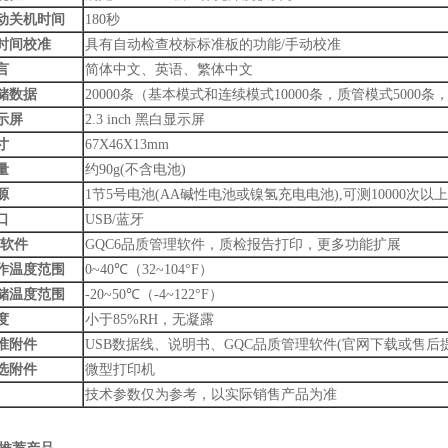
动关机时间
180秒
时间校准
具有自动检查校标标准板的功能/手动校准
言
简体中文、英语、繁体中文
储数据
20000条（基本模式和连续模式10000条，质管模式5000条
示屏
2.3 inch 黑白显示屏
寸
67X46X13mm
量
约90g(不含电池)
源
1节5号电池(AA碱性电池或镍氢充电电池),可测10000次以上
口
USB/蓝牙
软件
GQC6品质管理软件，质检报告打印，更多功能扩展
作温度范围
0~40℃（32~104°F）
储温度范围
-20~50℃（-4~122°F）
度
小于85%RH，无凝露
准附件
USB数据线、说明书、GQC品质管理软件(官网下载或售后
选附件
微型打印机
技术参数仅为参考，以实际销售产品为准