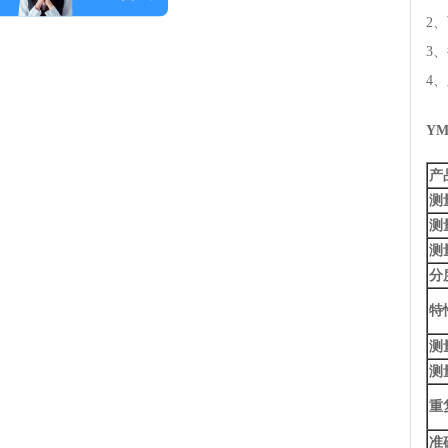
2
3
4
Y
产
测
测
测
分
特
测
测
重
准