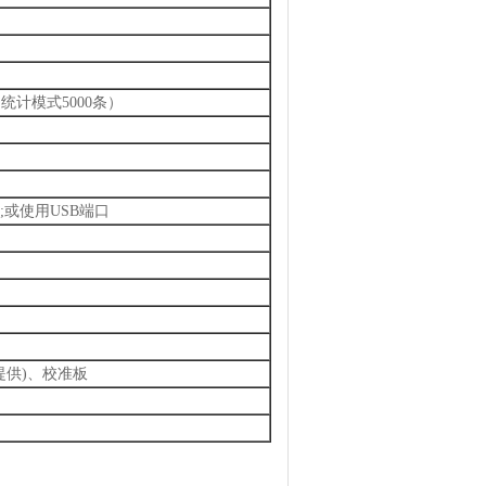
，统计模式5000条）
;或使用USB端口
提供)、校准板