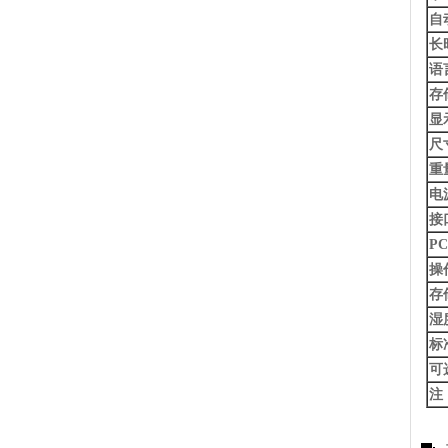
自
长
语
存
显
尺
重
电
接
PC
操
存
湿
标
可
注