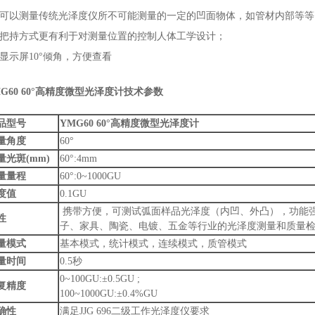
、可以测量传统光泽度仪所不可能测量的一定的凹面物体，如管材内部等等
、把持方式更有利于对测量位置的控制人体工学设计；
、显示屏10°倾角，方便查看
MG60 60°高精度微型光泽度计技术参数
品型号
YMG60 60°高精度微型光泽度计
量角度
60°
量光斑
(mm)
60°:4mm
量量程
60°:0~1000GU
度值
0.1GU
携带方便，可测试弧面样品光泽度（内凹、外凸），功能
性
子、家具、陶瓷、电镀、五金等行业的光泽度测量和质量
量模式
基本模式，统计模式，连续模式，质管模式
量时间
0.5秒
0~100GU:±0.5GU ;
复精度
100~1000GU:±0.4%GU
确性
满足JJG 696二级工作光泽度仪要求