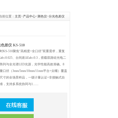
当前位置：
主页
>
产品中心
>
测色仪
>
分光色差仪
色差仪 KS-510
时KS-510聚焦“高精度+全口径”双重需求，重复
Eab≤0.025、台间差ΔEab≤0.3，搭载双路硅光电二
阵列与全光谱LED光源，光学性能高效准确。8
量口径（3mm/5mm/10mm/11mm平台+尖嘴）覆盖
尺寸的全场景样品，一级计量认证+非接触式自
准，支持多系统协同与1.......