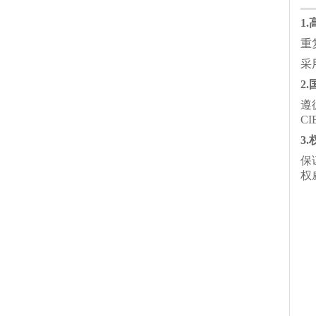
1
重
采
2
遵
C
3
保
权