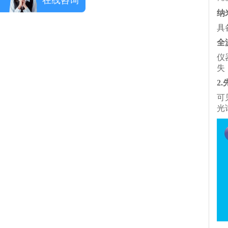
纳
具
全
仪
失
2
可
光