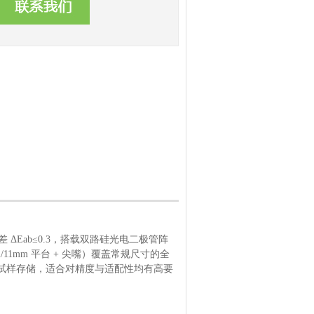
台间差 ΔEab≤0.3，搭载双路硅光电二极管阵
/11mm 平台 + 尖嘴）覆盖常规尺寸的全
 条试样存储，适合对精度与适配性均有高要