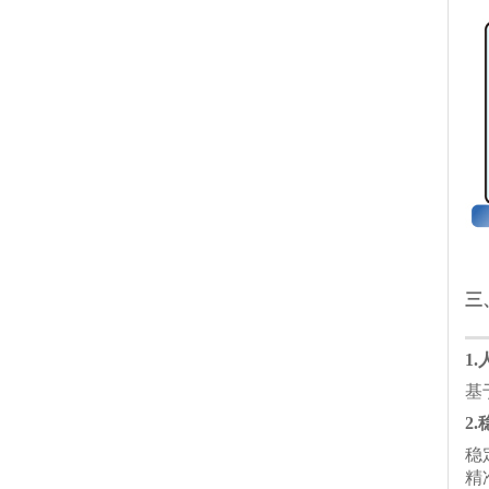
三
1
基
2
稳
精