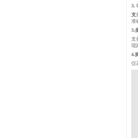
3.
支
准
3
支
现
4
仪