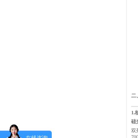
二
1
硅
双
7
在线咨询