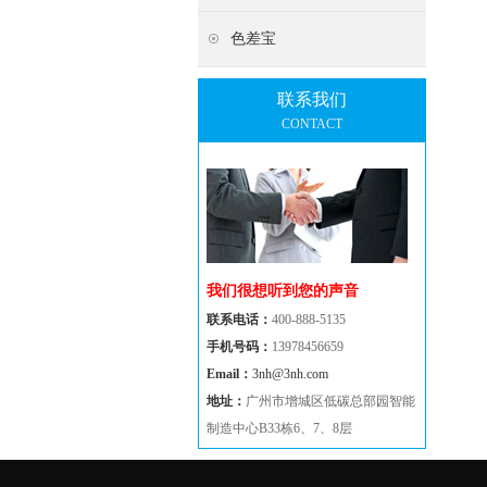
色差宝
联系我们
CONTACT
我们很想听到您的声音
联系电话：
400-888-5135
手机号码：
13978456659
Email：
3nh@3nh.com
地址：
广州市增城区低碳总部园智能
制造中心B33栋6、7、8层