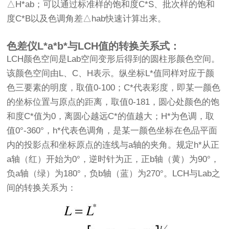
△H*ab；可以通过标准样的饱和度C*S、批次样的饱和
度C*B以及色调角差△hab快速计算出来。
色差仪L*a*b*与LCH值的转换关系式：
LCH颜色空间是Lab空间变形后得到的圆柱形颜色空间。
该颜色空间由L、C、H表示。纵坐标L*值同样对应于颜
色三要素的明度，取值0-100；C*代表彩度，即某一颜色
的坐标位置与原点的距离，取值0-181，圆心处颜色的饱
和度C*值为0，离圆心越远C*的值越大；H*为色调，取
值0°-360°，h*代表色调角，是某一颜色坐标在色品平面
内的投影点和坐标原点的连线与a轴的夹角。规定h*从正
a轴（红）开始为0°，逆时针为正，正b轴（黄）为90°，
负a轴（绿）为180°，负b轴（蓝）为270°。LCH与Lab之
间的转换关系为：