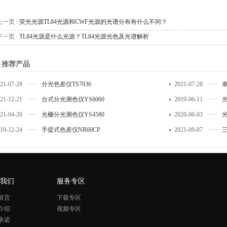
上一页 :
荧光光源TL84光源和CWF光源的光谱分布有什么不同？
下一页 :
TL84光源是什么光源？TL84光源光色及光谱解析
推荐产品
21-07-28
·····
分光色差仪TS7036
2021-07-28
·····
泰
21-12-21
·····
台式分光测色仪YS6060
2019-06-11
·····
光
21-04-20
·····
光栅分光测色仪YS4580
2020-06-03
·····
光
19-12-24
·····
手提式色差仪NR60CP
2021-09-07
·····
三
我们
服务专区
留言
下载专区
介绍
视频专区
承诺