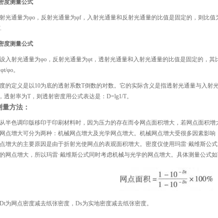
射密度测量公式
射光通量为φo，反射光通量为φf，入射光通量和反射光通量的比值是固定的，则比值为F
.
射密度测量公式
设入射光通量为φo，反射光通量为φt，透射光通量和入射光通量的比值是固定的，其
φt/φo。
度的定义是以10为底的透射系数T倒数的对数。它的实际含义是指透射光通量与入射光
，透射率为T，则透射密度用公式表达是：D=lg1/T。
测量方法：
从半色调印版移印于印刷材料时，因为压力的存在而令网点面积增大，若网点面积增大
网点增大可分为两种：机械网点增大及光学网点增大。机械网点增大受很多因素影响
点增大的主要原因是由于折射光使网点的表观面积增大。密度仪使用玛雷·戴维斯公
的网点增大，所以玛雷·戴维斯公式同时考虑机械与光学的网点增大。具体测量公式如
Dt为网点密度减去纸张密度，Ds为实地密度减去纸张密度。