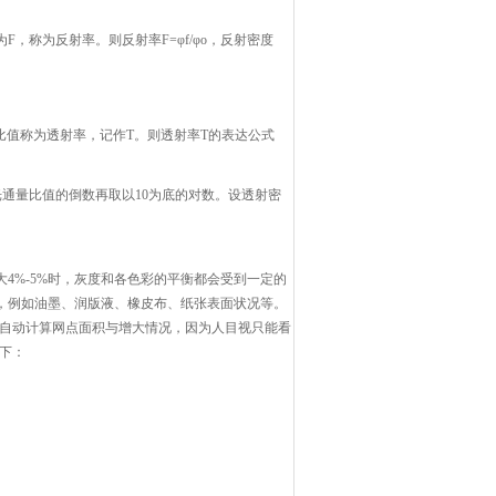
，称为反射率。则反射率F=φf/φo，反射密度
比值称为透射率，记作T。则透射率T的表达公式
通量比值的倒数再取以10为底的对数。设透射密
4%-5%时，灰度和各色彩的平衡都会受到一定的
，例如油墨、润版液、橡皮布、纸张表面状况等。
式自动计算网点面积与增大情况，因为人目视只能看
下：