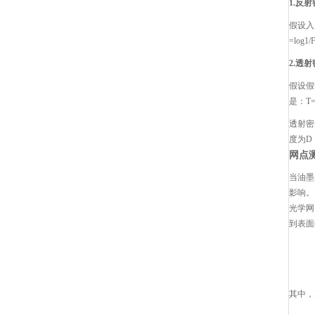
1.反
假设入
=log1/F
2.透
假设假
是：T=
透射密
度为D
网点
当油墨
影响。
光学网
到表面
其中，