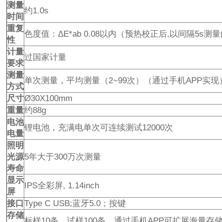
测量
约1.0s
时间
重复
色度值：ΔE*ab 0.08以内（预热校正后,以间隔5s测
性
计量
过国家计量
要求
测量
单次测量，平均测量（2~99次）（通过手机APP实现
方式
尺寸
Ø30X100mm
重量
约88g
电池
锂电池，充满电单次可连续测试12000次
电量
照明
光源
5年大于300万次测量
寿命
显示
IPS全彩屏, 1.14inch
屏
接口
Type C USB;蓝牙5.0；按键
存储
标样10条，试样100条，通过手机APP可扩展海量存