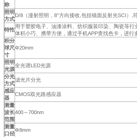
称
照明
D/8（漫射照明，8°方向接收,包括镜面反射光SCI）,符合标准
方式
用于塑胶电子、油漆涂料、纺织服装印染、陶瓷等行
特性
体积小巧、携带方便，通过手机APP查找色卡，进行
积分
球尺
Φ20mm
寸
照明
全光谱LED光源
光源
分光
滤光片分光
方式
感应
CMOS双光路感应器
器
测量
波长
400～700nm
范围
测量
Φ8mm
口径