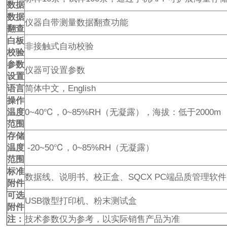
数据
数据
仪器自带测量数据翻查功能
翻查
白板
非接触式自动校验
校验
参数
仪器可设置参数
设置
语言
简体中文，English
操作
温度
0~40℃，0~85%RH（无凝露），海拔：低于2000m
范围
存储
温度
-20~50℃，0~85%RH（无凝露）
范围
标准
数据线、说明书、校正盒、SQCX PC端品质管理软件、M
附件
可选
USB微型打印机、粉末测试盒
附件
注：
技术参数仅为参考，以实际销售产品为准