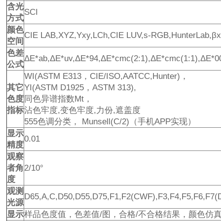
含光
SCI
方式
颜色
CIE LAB,XYZ,Yxy,LCh,CIE LUV,s-RGB,HunterLab,βx
空间
色差
ΔE*ab,ΔE*uv,ΔE*94,ΔE*cmc(2:1),ΔE*cmc(1:1),ΔE*0
公式
WI(ASTM E313，CIE/ISO,AATCC,Hunter)，
其它
YI(ASTM D1925，ASTM 313),
色度
同色异谱指数Mt，
指标
沾色牢度,变色牢度,力份,遮盖度
555色调分类， Munsell(C/2)（手机APP实现）
显示
0.01
精度
观察
者角
2/10°
度
观测
D65,A,C,D50,D55,D75,F1,F2(CWF),F3,F4,F5,F6,F7(D
光源
显示
样品色度值，色差值/图，合格/不合格结果，颜色仿真